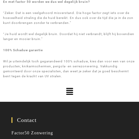
En met factor 50 worden we dus wel degelijk bruin?
“Zeker. Dat is een veelgehoord misverstand. Die hoge factor zegt iets over de
hoeveelheid straling die de huid bereikt. En dus ook over de tijd die je in de zon
kunt doorbrengen zonder te verbranden.”
“Je huid wordt wel degelijk bruin. Doordat hij niet verbrandt, blijft hij bovendien
langer en mooier bruin.”
100% Schaduw garantie
Wil je uiteindelijk toch gegarandeerd 100% schaduw, kies dan voor een van onze
producten; knikarmschermen, pergola- en serrezonwering. Vakkundig
gemonteerd door onze specialisten, dan weet je zeker dat je goed beschermt
bent tegen de kracht van UV stralen.
Contact
Factor50 Zonwering