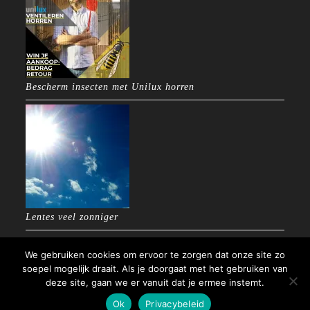
Bescherm insecten met Unilux horren
Lentes veel zonniger
We gebruiken cookies om ervoor te zorgen dat onze site zo
soepel mogelijk draait. Als je doorgaat met het gebruiken van
deze site, gaan we er vanuit dat je ermee instemt.
Copyright 2025 - Factor50 Zonwering & Montage
Ontwikkeld door:
Plasmeijer Webdesign
Ok
Privacybeleid